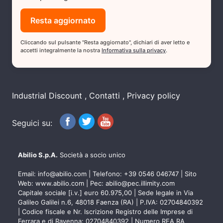
Cliccando sul pulsante "Resta aggiornato", dichiari di aver letto e
accetti integralmente la nostra
Informativa sulla privacy
.
Industrial Discount
Contatti
Privacy policy
Seguici su:
Abilio S.p.A.
Società a socio unico
Email:
info@abilio.com
| Telefono:
+39 0546 046747
| Sito
Web:
www.abilio.com
| Pec:
abilio@pec.illimity.com
Capitale sociale [i.v.] euro 60.975,00 | Sede legale in Via
Galileo Galilei n.6, 48018 Faenza (RA) | P.IVA: 02704840392
| Codice fiscale e Nr. Iscrizione Registro delle Imprese di
Ferrara e di Ravenna: 02704840392 | Numero REA RA