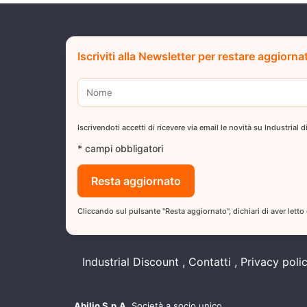
Iscriviti alla Newsletter per restare aggiorna
Iscrivendoti accetti di ricevere via email le novità su Industrial
* campi obbligatori
Cliccando sul pulsante "Resta aggiornato", dichiari di aver letto
Industrial Discount
Contatti
Privacy poli
Abilio S.p.A.
Società a socio unico