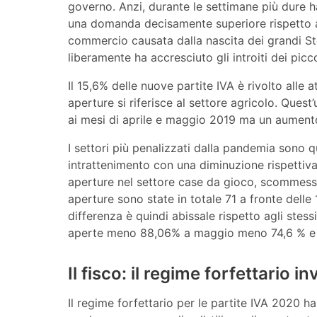
governo. Anzi, durante le settimane più dure 
una domanda decisamente superiore rispetto all
commercio causata dalla nascita dei grandi Store,
liberamente ha accresciuto gli introiti dei picco
Il 15,6% delle nuove partite IVA è rivolto alle a
aperture si riferisce al settore agricolo. Quest
ai mesi di aprile e maggio 2019 ma un aument
I settori più penalizzati dalla pandemia sono qu
intrattenimento con una diminuzione rispettiv
aperture nel settore case da gioco, scommesse
aperture sono state in totale 71 a fronte dell
differenza è quindi abissale rispetto agli stes
aperte meno 88,06% a maggio meno 74,6 % e
Il fisco: il regime forfettario i
Il regime forfettario per le partite IVA 2020 ha 