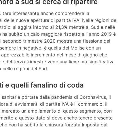
nord a sud si cerca di ripartire
isultare interessante anche comprendere la
le, delle nuove aperture di partita IVA. Nelle regioni del
ro ci si aggira intorno al 21,3% mentre al Sud e nelle
che ha subito un calo maggiore rispetto all’ anno 2019 è
nel secondo trimestre 2020 mostra una flessione del
sempre in negativo, è quella del Molise con un
un apprezzabile incremento nel mese di giugno che
fine del terzo trimestre vede una lieve ma significativa
o nelle regioni del Sud.
ti e quelli fanalino di coda
 sanitaria portata dalla pandemia di Coronavirus, il
e di avviamenti di partite IVA è il commercio. Il
 sul mercato un ampliamento di questo segmento, con
n merito a questo dato si deve anche tenere presente
che non ha subito la chiusura forzata Imposta dal