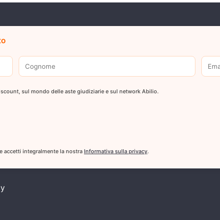
to
 discount, sul mondo delle aste giudiziarie e sul network Abilio.
 e accetti integralmente la nostra
Informativa sulla privacy
.
cy