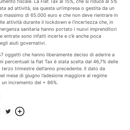
mento fiscale. La Flat Tax al 15%, che si riduce al 5%
ta ad attività, sia questa un’impresa o gestita da un
ito massimo di 65.000 euro e che non deve rientrare in
lle attività durante il lockdown e l’incertezza che, in
mergenza sanitaria hanno portato i nuovi imprenditori
Le entrate sono infatti incerte e c’è anche poca
gli aiuti governativi.
7 oggetti che hanno liberamente deciso di aderire a
ni percentuali la flat Tax è stata scelta dal 46,7% delle
 terzo trimestre dell’anno precedente. Il dato da
 nel mese di giugno l’adesione maggiore al regime
on un incremento del + 86%.