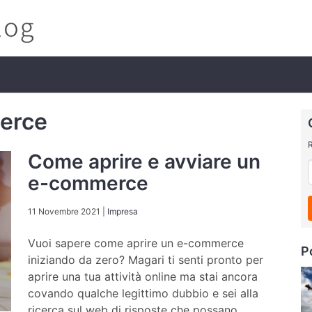
erce
R
Come aprire e avviare un
e-commerce
11 Novembre 2021
|
Impresa
Vuoi sapere come aprire un e-commerce
P
iniziando da zero? Magari ti senti pronto per
aprire una tua attività online ma stai ancora
covando qualche legittimo dubbio e sei alla
ricerca sul web di risposte che possano