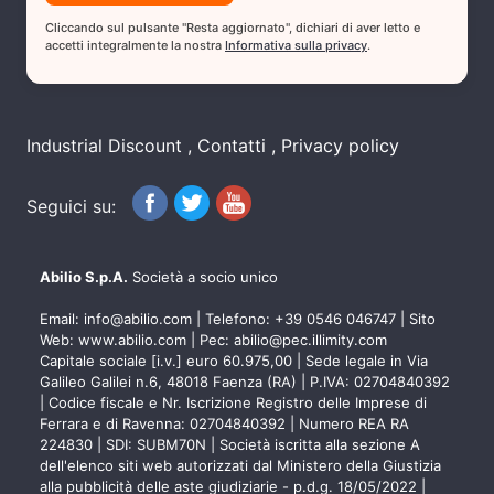
Cliccando sul pulsante "Resta aggiornato", dichiari di aver letto e
accetti integralmente la nostra
Informativa sulla privacy
.
Industrial Discount
Contatti
Privacy policy
Seguici su:
Abilio S.p.A.
Società a socio unico
Email:
info@abilio.com
| Telefono:
+39 0546 046747
| Sito
Web:
www.abilio.com
| Pec:
abilio@pec.illimity.com
Capitale sociale [i.v.] euro 60.975,00 | Sede legale in Via
Galileo Galilei n.6, 48018 Faenza (RA) | P.IVA: 02704840392
| Codice fiscale e Nr. Iscrizione Registro delle Imprese di
Ferrara e di Ravenna: 02704840392 | Numero REA RA
224830 | SDI: SUBM70N | Società iscritta alla sezione A
dell'elenco siti web autorizzati dal Ministero della Giustizia
alla pubblicità delle aste giudiziarie - p.d.g. 18/05/2022 |