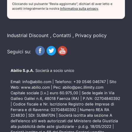
Cliccando sul pulsante "Resta aggiornato", dichiari di aver letto e
accetti integralmente la nostra
Informativa sulla privacy
.
Industrial Discount
Contatti
Privacy policy
Seguici su:
Abilio S.p.A.
Società a socio unico
Email:
info@abilio.com
| Telefono:
+39 0546 046747
| Sito
Web:
www.abilio.com
| Pec:
abilio@pec.illimity.com
Capitale sociale [i.v.] euro 60.975,00 | Sede legale in Via
Galileo Galilei n.6, 48018 Faenza (RA) | P.IVA: 02704840392
| Codice fiscale e Nr. Iscrizione Registro delle Imprese di
Ferrara e di Ravenna: 02704840392 | Numero REA RA
224830 | SDI: SUBM70N | Società iscritta alla sezione A
dell'elenco siti web autorizzati dal Ministero della Giustizia
alla pubblicità delle aste giudiziarie - p.d.g. 18/05/2022 |
Società iscritta al n.68 del Registro Gestori vendite