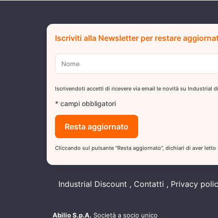
Iscriviti alla Newsletter per restare aggiorna
Iscrivendoti accetti di ricevere via email le novità su Industrial
* campi obbligatori
Cliccando sul pulsante "Resta aggiornato", dichiari di aver letto
Industrial Discount
Contatti
Privacy poli
Abilio S.p.A.
Società a socio unico