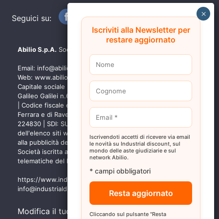
Seguici su:
Iscriviti alla Newsletter per
restare aggiornato
Abilio S.p.A.
Società a socio unico
Email:
info@abilio.com
| Telefono:
+39 0546 046747
| Sito
Web:
www.abilio.com
| Pec:
abilio@pec.illimity.com
Capitale sociale [i.v.] euro 60.975,00 | Sede legale in Via
Galileo Galilei n.6, 48018 Faenza (RA) | P.IVA: 02704840392
| Codice fiscale e Nr. Iscrizione Registro delle Imprese di
Ferrara e di Ravenna: 02704840392 | Numero REA RA
224830 | SDI: SUBM70N | Società iscritta alla sezione A
dell'elenco siti web autorizzati dal Ministero della Giustizia
Iscrivendoti accetti di ricevere via email
alla pubblicità delle aste giudiziarie - p.d.g. 18/05/2022 |
le novità su Industrial discount, sul
mondo delle aste giudiziarie e sul
Società iscritta al n.68 del Registro Gestori vendite
network Abilio.
telematiche del Ministero della Giustizia - p.d.g. 01/04/2022
* campi obbligatori
https://www.industrialdiscount.it
|
info@industrialdiscount.com
Modifica il tuo consenso
Cliccando sul pulsante "Resta