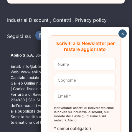
Industrial Discount
Contatti
Privacy policy
Seguici su:
Iscriviti alla Newsletter per
restare aggiornato
Abilio S.p.A.
Società a socio unico
Email:
info@abilio.com
| Telefono:
+39 0546 046747
| Sito
Web:
www.abilio.com
| Pec:
abilio@pec.illimity.com
Capitale sociale [i.v.] euro 60.975,00 | Sede legale in Via
Galileo Galilei n.6, 48018 Faenza (RA) | P.IVA: 02704840392
| Codice fiscale e Nr. Iscrizione Registro delle Imprese di
Ferrara e di Ravenna: 02704840392 | Numero REA RA
224830 | SDI: SUBM70N | Società iscritta alla sezione A
dell'elenco siti web autorizzati dal Ministero della Giustizia
Iscrivendoti accetti di ricevere via email
alla pubblicità delle aste giudiziarie - p.d.g. 18/05/2022 |
le novità su Industrial discount, sul
mondo delle aste giudiziarie e sul
Società iscritta al n.68 del Registro Gestori vendite
network Abilio.
telematiche del Ministero della Giustizia - p.d.g. 01/04/2022
* campi obbligatori