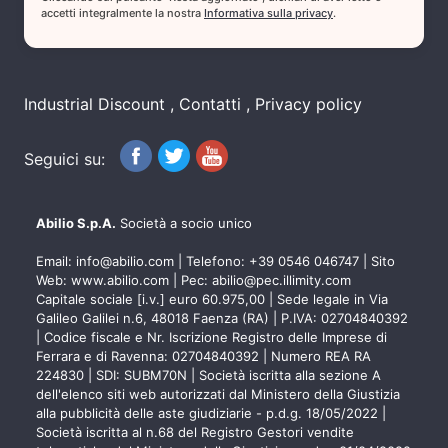
accetti integralmente la nostra
Informativa sulla privacy
.
Industrial Discount
Contatti
Privacy policy
Seguici su:
Abilio S.p.A.
Società a socio unico
Email:
info@abilio.com
| Telefono:
+39 0546 046747
| Sito
Web:
www.abilio.com
| Pec:
abilio@pec.illimity.com
Capitale sociale [i.v.] euro 60.975,00 | Sede legale in Via
Galileo Galilei n.6, 48018 Faenza (RA) | P.IVA: 02704840392
| Codice fiscale e Nr. Iscrizione Registro delle Imprese di
Ferrara e di Ravenna: 02704840392 | Numero REA RA
224830 | SDI: SUBM70N | Società iscritta alla sezione A
dell'elenco siti web autorizzati dal Ministero della Giustizia
alla pubblicità delle aste giudiziarie - p.d.g. 18/05/2022 |
Società iscritta al n.68 del Registro Gestori vendite