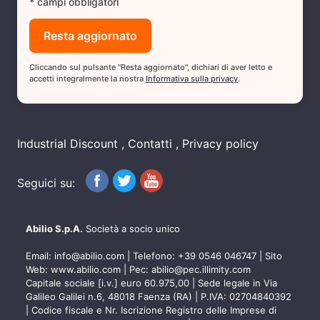
* campi obbligatori
Cliccando sul pulsante "Resta aggiornato", dichiari di aver letto e
accetti integralmente la nostra
Informativa sulla privacy
.
Industrial Discount
Contatti
Privacy policy
Seguici su:
Abilio S.p.A.
Società a socio unico
Email:
info@abilio.com
| Telefono:
+39 0546 046747
| Sito
Web:
www.abilio.com
| Pec:
abilio@pec.illimity.com
Capitale sociale [i.v.] euro 60.975,00 | Sede legale in Via
Galileo Galilei n.6, 48018 Faenza (RA) | P.IVA: 02704840392
| Codice fiscale e Nr. Iscrizione Registro delle Imprese di