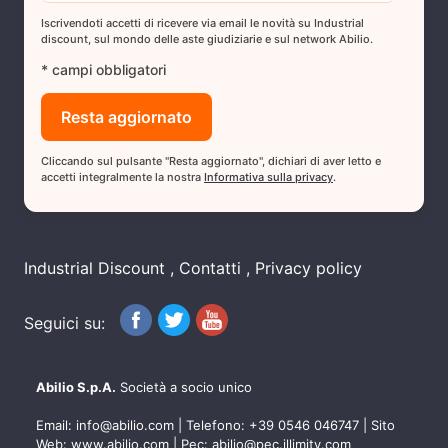
Iscrivendoti accetti di ricevere via email le novità su Industrial
discount, sul mondo delle aste giudiziarie e sul network Abilio.
* campi obbligatori
Cliccando sul pulsante "Resta aggiornato", dichiari di aver letto e
accetti integralmente la nostra
Informativa sulla privacy
.
Industrial Discount
Contatti
Privacy policy
Seguici su:
Abilio S.p.A.
Società a socio unico
Email:
info@abilio.com
| Telefono:
+39 0546 046747
| Sito
Web:
www.abilio.com
| Pec:
abilio@pec.illimity.com