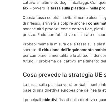
cattivo smaltimento degli imballaggi. Con ques
tax
– ovvero la
tassa sulla plastica
–
nella pr
Questa tassa colpirà inevitabilmente alcuni so
di riflesso, arriverà a colpire anche i
consumat
nonché altri prodotti come cotton fioc, piatt
prezzo. E ciò con l’obiettivo dichiarato di sco
Probabilmente la misura della tassa sulla plast
sperato di
riduzione dell’inquinamento ambie
per cambiare la mentalità e le abitudini dei c
futuro, il problema del cattivo smaltimento del
Cosa prevede la strategia UE su
La tassa sulla plastica verrà probabilmente in
base di una direttiva europea che delinea la
st
I principali
obiettivi
fissati dalla direttiva rigu