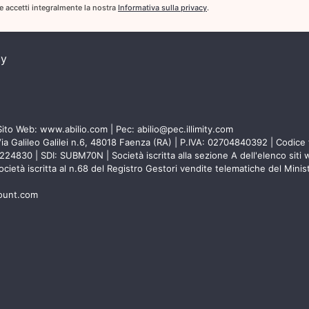
 e accetti integralmente la nostra
Informativa sulla privacy
.
cy
Sito Web:
www.abilio.com
| Pec:
abilio@pec.illimity.com
Via Galileo Galilei n.6, 48018 Faenza (RA) | P.IVA: 02704840392 | Codice f
30 | SDI: SUBM70N | Società iscritta alla sezione A dell'elenco siti web
Società iscritta al n.68 del Registro Gestori vendite telematiche del Minis
count.com