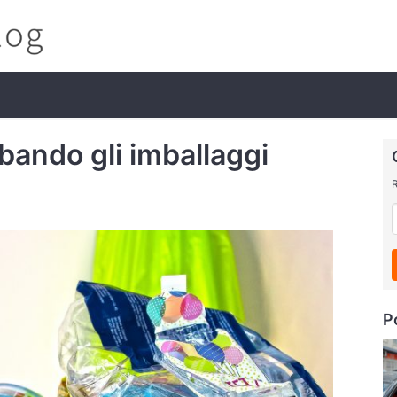
 bando gli imballaggi
R
P