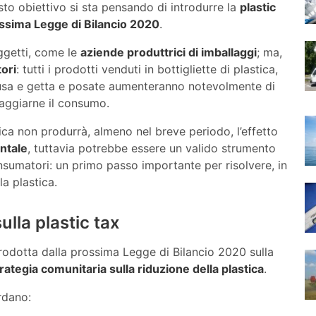
to obiettivo si sta pensando di introdurre la
plastic
ossima Legge di Bilancio 2020
.
ggetti, come le
aziende produttrici di imballaggi
; ma,
ori
: tutti i prodotti venduti in bottigliette di plastica,
i usa e getta e posate aumenteranno notevolmente di
raggiarne il consumo.
ica non produrrà, almeno nel breve periodo, l’effetto
ntale
, tuttavia potrebbe essere un valido strumento
onsumatori: un primo passo importante per risolvere, in
la plastica.
lla plastic tax
trodotta dalla prossima Legge di Bilancio 2020 sulla
rategia comunitaria sulla riduzione della plastica
.
ardano: