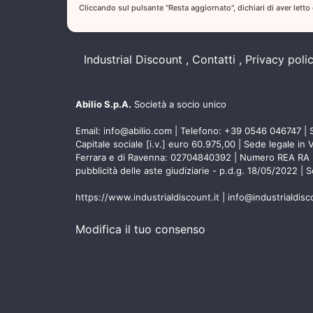
Cliccando sul pulsante "Resta aggiornato", dichiari di aver letto
Industrial Discount
Contatti
Privacy poli
Abilio S.p.A.
Società a socio unico
Email:
info@abilio.com
| Telefono:
+39 0546 046747
| 
Capitale sociale [i.v.] euro 60.975,00 | Sede legale in 
Ferrara e di Ravenna: 02704840392 | Numero REA RA 2248
pubblicità delle aste giudiziarie - p.d.g. 18/05/2022 | 
https://www.industrialdiscount.it
|
info@industrialdis
Modifica il tuo consenso