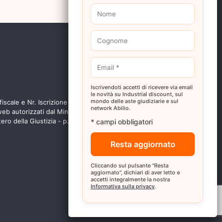
Seguici su:
Iscrivendoti accetti di ricevere via email
le novità su Industrial discount, sul
mondo delle aste giudiziarie e sul
iscale e Nr. Iscrizione Registro delle Imprese di
network Abilio.
 autorizzati dal Ministero della Giustizia alla
tero della Giustizia - p.d.g. 01/04/2022
* campi obbligatori
Cliccando sul pulsante "Resta
aggiornato", dichiari di aver letto e
accetti integralmente la nostra
Informativa sulla privacy
.