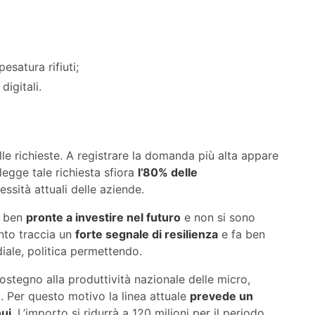
esatura rifiuti;
digitali.
lle richieste. A registrare la domanda più alta appare
 legge tale richiesta sfiora
l’80% delle
sità attuali delle aziende.
no ben
pronte a investire nel futuro
e non si sono
nto traccia un
forte segnale di resilienza
e fa ben
diale, politica permettendo.
ostegno alla produttività nazionale delle micro,
i. Per questo motivo la linea attuale
prevede un
nui
. L’importo si ridurrà a 120 milioni per il periodo