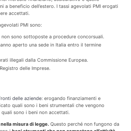
 a beneficio dell’estero. I tassi agevolati PMI erogati
ere accettati.
 agevolati PMI sono:
 o non sono sottoposte a procedure concorsuali.
nno aperto una sede in Italia entro il termine
rati illegali dalla Commissione Europea.
Registro delle Imprese.
fronti delle aziende
: erogando finanziamenti e
icato quali sono i beni strumentali che vengono
 quali sono i beni non accettati.
 nella misura di legge.
Questo perché non fungono da
meno i
beni strumenti che non competono all’attività