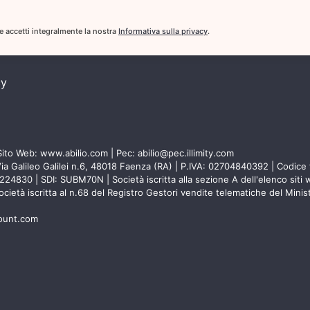
 e accetti integralmente la nostra
Informativa sulla privacy
.
cy
Sito Web:
www.abilio.com
| Pec:
abilio@pec.illimity.com
Via Galileo Galilei n.6, 48018 Faenza (RA) | P.IVA: 02704840392 | Codice f
30 | SDI: SUBM70N | Società iscritta alla sezione A dell'elenco siti web
Società iscritta al n.68 del Registro Gestori vendite telematiche del Minis
count.com