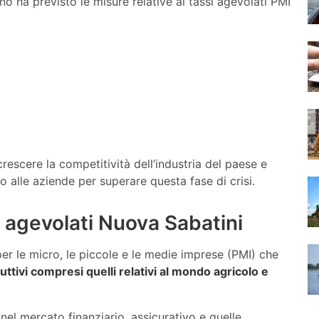
iano ha previsto le misure relative ai tassi agevolati PMI
crescere la competitività dell’industria del paese e
to alle aziende per superare questa fase di crisi.
i agevolati Nuova Sabatini
per le micro, le piccole e le medie imprese (PMI) che
oduttivi compresi quelli relativi al mondo agricolo e
el mercato finanziario, assicurativo e quelle