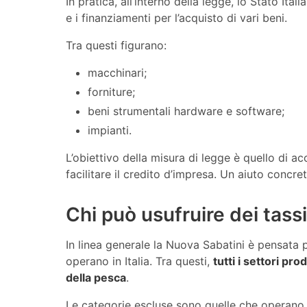
In pratica, all’interno della legge, lo Stato Ital
e i finanziamenti per l’acquisto di vari beni.
Tra questi figurano:
macchinari;
forniture;
beni strumentali hardware e software;
impianti.
L’obiettivo della misura di legge è quello di ac
facilitare il credito d’impresa. Un aiuto concre
Chi può usufruire dei tass
In linea generale la Nuova Sabatini è pensata 
operano in Italia. Tra questi,
tutti i settori pr
della pesca
.
Le categorie escluse sono quelle che operano n