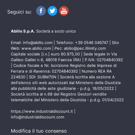
Seguici su:
Abilio S.p.A.
Società a socio unico
Email:
info@abilio.com
| Telefono:
+39 0546 046747
| Sito
Web:
www.abilio.com
| Pec:
abilio@pec.illimity.com
Capitale sociale [i.v.] euro 60.975,00 | Sede legale in Via
Galileo Galilei n.6, 48018 Faenza (RA) | P.IVA: 02704840392
| Codice fiscale e Nr. Iscrizione Registro delle Imprese di
Ferrara e di Ravenna: 02704840392 | Numero REA RA
224830 | SDI: SUBM70N | Società iscritta alla sezione A
dell'elenco siti web autorizzati dal Ministero della Giustizia
alla pubblicità delle aste giudiziarie - p.d.g. 18/05/2022 |
Società iscritta al n.68 del Registro Gestori vendite
telematiche del Ministero della Giustizia - p.d.g. 01/04/2022
https://www.industrialdiscount.it
|
info@industrialdiscount.com
Modifica il tuo consenso