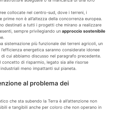
infrastrutture adeguate o la mancanza di una loro
e collocate nel centro-sud, dove i terreni, i
e prime non è all’altezza della concorrenza europea.
o destinati a tutti i progetti che mirano a realizzare
resenti, sempre privilegiando un
approccio sostenibile
ne.
na sistemazione più funzionale dei terreni agricoli, un
e l’efficienza energetica saranno considerate idonee
ra di cui abbiamo discusso nel paragrafo precedente.
 concetto di risparmio, legato sia alle risorse
i industriali meno impattanti sul pianeta.
tenzione al problema dei
ico che sta subendo la Terra è all’attenzione non
isibili e tangibili anche per coloro che non operano in