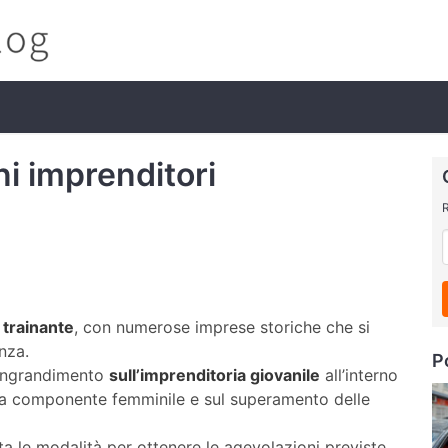
ni imprenditori
R
 trainante
, con numerose imprese storiche che si
nza.
P
d’ingrandimento
sull’imprenditoria giovanile
all’interno
la componente femminile e sul superamento delle
rta le modalità per ottenere le agevolazioni previste