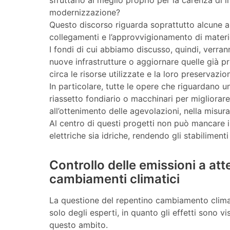
sfruttarlo al meglio proprio per la carenza di 
modernizzazione?
Questo discorso riguarda soprattutto alcune are
collegamenti e l’approvvigionamento di materi
I fondi di cui abbiamo discusso, quindi, verrann
nuove infrastrutture o aggiornare quelle già p
circa le risorse utilizzate e la loro preservazio
In particolare, tutte le opere che riguardano u
riassetto fondiario o macchinari per migliorar
all’ottenimento delle agevolazioni, nella misu
Al centro di questi progetti non può mancare il
elettriche sia idriche, rendendo gli stabiliment
Controllo delle emissioni a at
cambiamenti climatici
La questione del repentino cambiamento climat
solo degli esperti, in quanto gli effetti sono v
questo ambito.