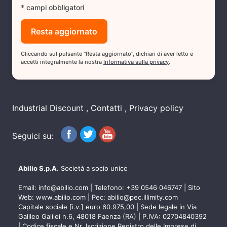
* campi obbligatori
Cliccando sul pulsante "Resta aggiornato", dichiari di aver letto e
accetti integralmente la nostra
Informativa sulla privacy
.
Industrial Discount
Contatti
Privacy policy
Seguici su:
Abilio S.p.A.
Società a socio unico
Email:
info@abilio.com
| Telefono:
+39 0546 046747
| Sito
Web:
www.abilio.com
| Pec:
abilio@pec.illimity.com
Capitale sociale [i.v.] euro 60.975,00 | Sede legale in Via
Galileo Galilei n.6, 48018 Faenza (RA) | P.IVA: 02704840392
| Codice fiscale e Nr. Iscrizione Registro delle Imprese di