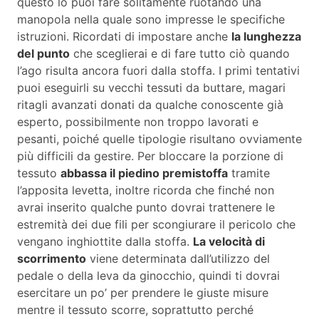
questo lo puoi fare solitamente ruotando una
manopola nella quale sono impresse le specifiche
istruzioni. Ricordati di impostare anche
la lunghezza
del punto
che sceglierai e di fare tutto ciò quando
l’ago risulta ancora fuori dalla stoffa. I primi tentativi
puoi eseguirli su vecchi tessuti da buttare, magari
ritagli avanzati donati da qualche conoscente già
esperto, possibilmente non troppo lavorati e
pesanti, poiché quelle tipologie risultano ovviamente
più difficili da gestire. Per bloccare la porzione di
tessuto
abbassa il piedino premistoffa
tramite
l’apposita levetta, inoltre ricorda che finché non
avrai inserito qualche punto dovrai trattenere le
estremità dei due fili per scongiurare il pericolo che
vengano inghiottite dalla stoffa.
La velocità di
scorrimento
viene determinata dall’utilizzo del
pedale o della leva da ginocchio, quindi ti dovrai
esercitare un po’ per prendere le giuste misure
mentre il tessuto scorre, soprattutto perché