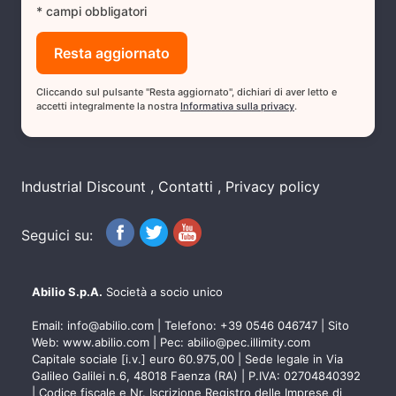
* campi obbligatori
Cliccando sul pulsante "Resta aggiornato", dichiari di aver letto e
accetti integralmente la nostra
Informativa sulla privacy
.
Industrial Discount
Contatti
Privacy policy
Seguici su:
Abilio S.p.A.
Società a socio unico
Email:
info@abilio.com
| Telefono:
+39 0546 046747
| Sito
Web:
www.abilio.com
| Pec:
abilio@pec.illimity.com
Capitale sociale [i.v.] euro 60.975,00 | Sede legale in Via
Galileo Galilei n.6, 48018 Faenza (RA) | P.IVA: 02704840392
| Codice fiscale e Nr. Iscrizione Registro delle Imprese di