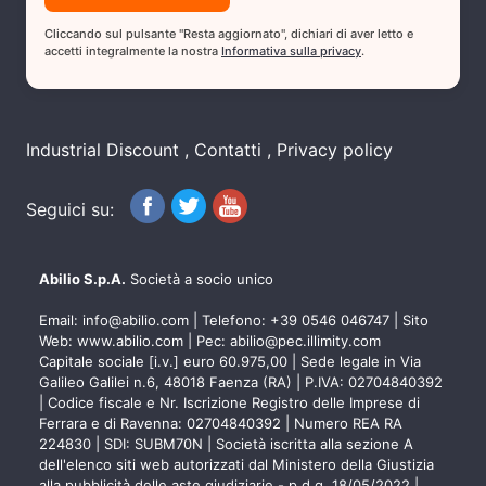
Cliccando sul pulsante "Resta aggiornato", dichiari di aver letto e
accetti integralmente la nostra
Informativa sulla privacy
.
Industrial Discount
Contatti
Privacy policy
Seguici su:
Abilio S.p.A.
Società a socio unico
Email:
info@abilio.com
| Telefono:
+39 0546 046747
| Sito
Web:
www.abilio.com
| Pec:
abilio@pec.illimity.com
Capitale sociale [i.v.] euro 60.975,00 | Sede legale in Via
Galileo Galilei n.6, 48018 Faenza (RA) | P.IVA: 02704840392
| Codice fiscale e Nr. Iscrizione Registro delle Imprese di
Ferrara e di Ravenna: 02704840392 | Numero REA RA
224830 | SDI: SUBM70N | Società iscritta alla sezione A
dell'elenco siti web autorizzati dal Ministero della Giustizia
alla pubblicità delle aste giudiziarie - p.d.g. 18/05/2022 |