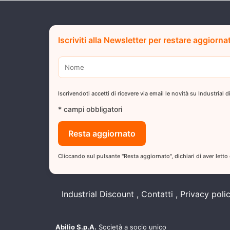
Iscriviti alla Newsletter per restare aggiorna
Iscrivendoti accetti di ricevere via email le novità su Industrial
* campi obbligatori
Cliccando sul pulsante "Resta aggiornato", dichiari di aver letto
Industrial Discount
Contatti
Privacy poli
Abilio S.p.A.
Società a socio unico