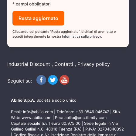
* campi obbligatori
Cliccando sul pulsante "Resta aggiornato", dichiari di aver letto e
accetti integralmente la nostra
Informativa sulla privacy
.
Industrial Discount
Contatti
Privacy policy
Seguici su:
Abilio S.p.A.
Società a socio unico
Email:
info@abilio.com
| Telefono:
+39 0546 046747
| Sito
Web:
www.abilio.com
| Pec:
abilio@pec.illimity.com
Capitale sociale [i.v.] euro 60.975,00 | Sede legale in Via
Galileo Galilei n.6, 48018 Faenza (RA) | P.IVA: 02704840392
| Codice fiscale e Nr. Iscrizione Registro delle Imprese di